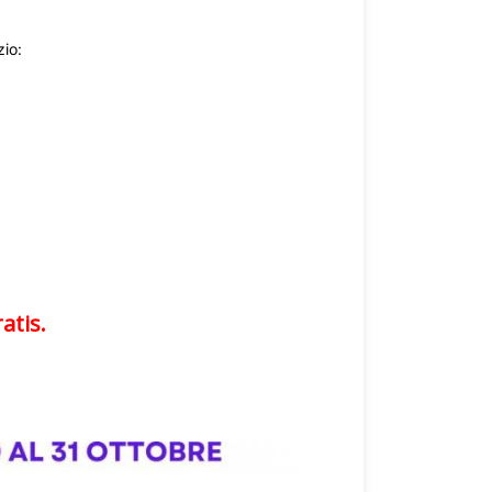
zio:
atis.